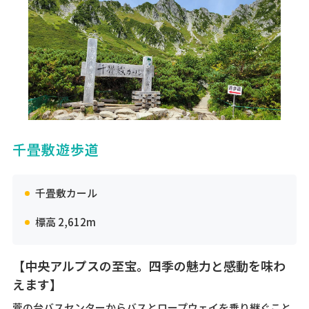
千畳敷遊歩道
千畳敷カール
標高 2,612m
【中央アルプスの至宝。四季の魅力と感動を味わ
えます】
菅の台バスセンターからバスとロープウェイを乗り継ぐこと