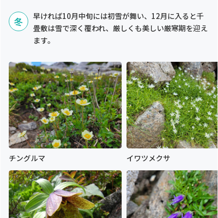
早ければ10月中旬には初雪が舞い、12月に入ると千
冬
畳敷は雪で深く覆われ、厳しくも美しい厳寒期を迎え
ます。
チングルマ
イワツメクサ